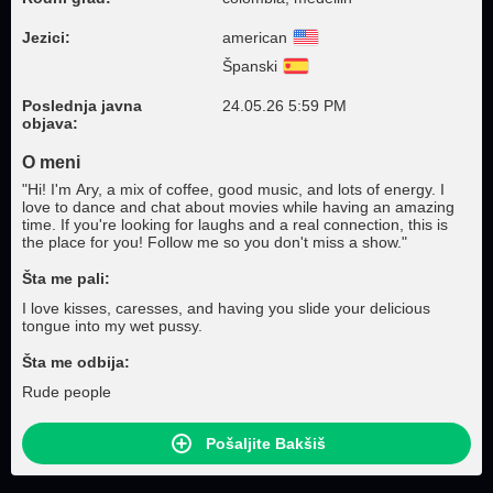
Jezici:
american
Španski
Poslednja javna
24.05.26 5:59 PM
objava:
O meni
"Hi! I'm Ary, a mix of coffee, good music, and lots of energy. I
love to dance and chat about movies while having an amazing
time. If you're looking for laughs and a real connection, this is
the place for you! Follow me so you don't miss a show."
Šta me pali:
I love kisses, caresses, and having you slide your delicious
tongue into my wet pussy.
Šta me odbija:
Rude people
Pošaljite Bakšiš