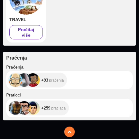
TRAVEL
Pročitaj
više
Praćenja
+93
Praćenja
+93
praćenja
+259
Pratioci
+259
pratilaca