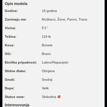
Opis modela
Godine:
18 godina
Zanimaju me:
Muškarci, Žene, Parovi, Trans
Visina:
5'1"
Težina:
119 lb
Kosa:
Brinete
Oči:
Braon
Etnička pripadnost:
Latino/Hispanjolci
Stidne dlake:
Obrijana
Grudi:
Srednji
Dupe:
Velik
Status veze:
Slobodna
Interesovanja