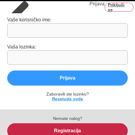
Prijava
Priključi
se
Vaše korisničko ime:
Vaša lozinka:
Prijava
Zaboravili ste lozinku?
Resetujte ovde
Nemate nalog?
Registracija