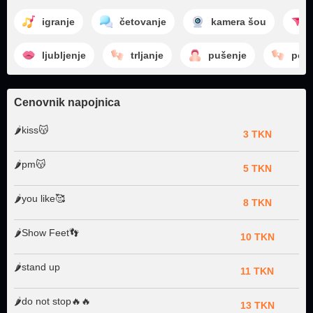
igranje
četovanje
kamera šou
ljubljenje
trljanje
pušenje
povl
Cenovnik napojnica
🌶️kiss😽
3 TKN
🌶️pm😽
5 TKN
🌶️you like🥰
8 TKN
🌶️Show Feet👣
10 TKN
🌶️stand up
11 TKN
🌶️do not stop🔥🔥
13 TKN