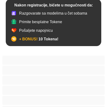
Nakon registracije, bićete u mogućnosti da:
Razgovarate sa modelima u čet sobama
Primite besplatne Tokene
Pošaljete napojnicu
+ BONUS!
10 Tokena!
Anal
Arapski
Azijski
Babes
Bake