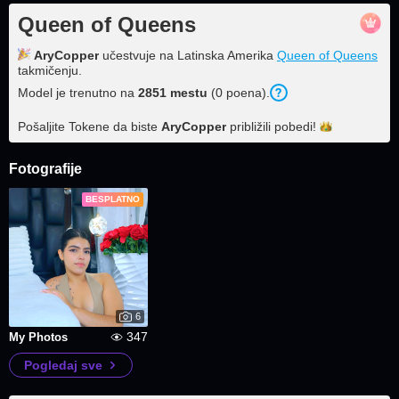
Queen of Queens
AryCopper
učestvuje na Latinska Amerika
Queen of Queens
takmičenju.
Model je trenutno na
2851 mestu
(0 poena).
Pošaljite Tokene da biste
AryCopper
približili
pobedi!
Fotografije
BESPLATNO
6
347
My Photos
Pogledaj sve